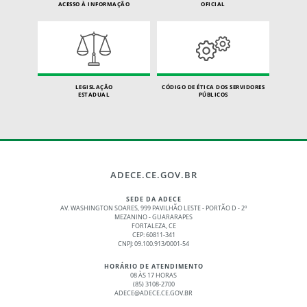
ACESSO À INFORMAÇÃO
OFICIAL
LEGISLAÇÃO
CÓDIGO DE ÉTICA DOS SERVIDORES
ESTADUAL
PÚBLICOS
ADECE.CE.GOV.BR
SEDE DA ADECE
AV. WASHINGTON SOARES, 999 PAVILHÃO LESTE - PORTÃO D - 2º
MEZANINO - GUARARAPES
FORTALEZA, CE
CEP: 60811-341
CNPJ: 09.100.913/0001-54
HORÁRIO DE ATENDIMENTO
08 ÀS 17 HORAS
(85) 3108-2700
ADECE@ADECE.CE.GOV.BR