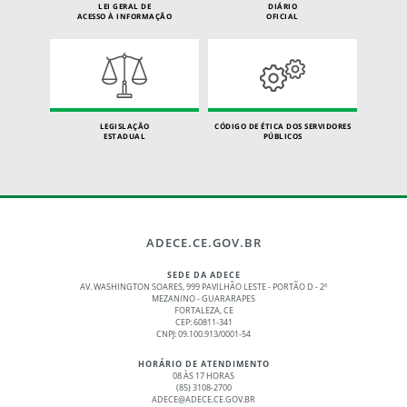
LEI GERAL DE
DIÁRIO
ACESSO À INFORMAÇÃO
OFICIAL
LEGISLAÇÃO
CÓDIGO DE ÉTICA DOS SERVIDORES
ESTADUAL
PÚBLICOS
ADECE.CE.GOV.BR
SEDE DA ADECE
AV. WASHINGTON SOARES, 999 PAVILHÃO LESTE - PORTÃO D - 2º
MEZANINO - GUARARAPES
FORTALEZA, CE
CEP: 60811-341
CNPJ: 09.100.913/0001-54
HORÁRIO DE ATENDIMENTO
08 ÀS 17 HORAS
(85) 3108-2700
ADECE@ADECE.CE.GOV.BR