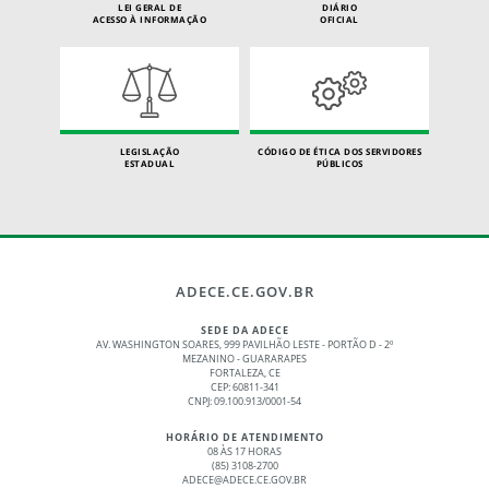
LEI GERAL DE
DIÁRIO
ACESSO À INFORMAÇÃO
OFICIAL
LEGISLAÇÃO
CÓDIGO DE ÉTICA DOS SERVIDORES
ESTADUAL
PÚBLICOS
ADECE.CE.GOV.BR
SEDE DA ADECE
AV. WASHINGTON SOARES, 999 PAVILHÃO LESTE - PORTÃO D - 2º
MEZANINO - GUARARAPES
FORTALEZA, CE
CEP: 60811-341
CNPJ: 09.100.913/0001-54
HORÁRIO DE ATENDIMENTO
08 ÀS 17 HORAS
(85) 3108-2700
ADECE@ADECE.CE.GOV.BR